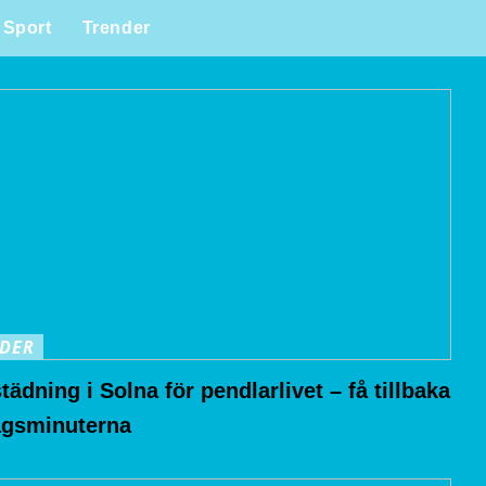
Sport
Trender
DER
ädning i Solna för pendlarlivet – få tillbaka
agsminuterna