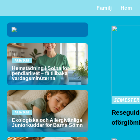
Familj
Hem
TRENDER
Hemstädning i Solna för
pendlarlivet – få tillbaka
vardagsminuterna
SEMESTER
Reseguide
TRENDER
Ekologiska och Allergivänliga
oförglöml
Juniorkuddar för Barns Sömn