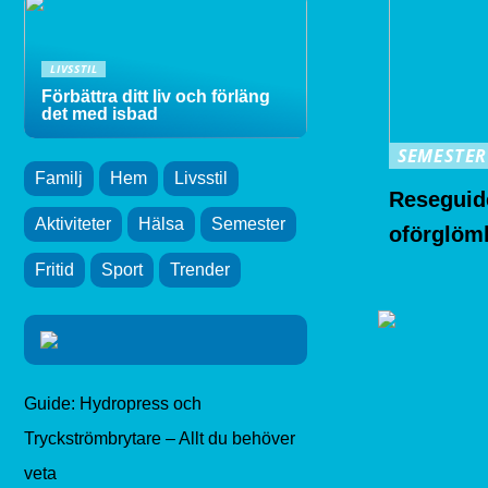
LIVSSTIL
Förbättra ditt liv och förläng
det med isbad
SEMESTER
Familj
Hem
Livsstil
Reseguide
Aktiviteter
Hälsa
Semester
oförglöml
Fritid
Sport
Trender
Guide: Hydropress och
Tryckströmbrytare – Allt du behöver
veta