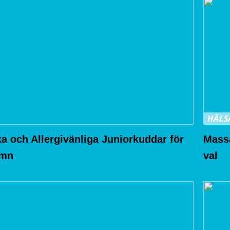
HÄLS
a och Allergivänliga Juniorkuddar för
Massa
ömn
val