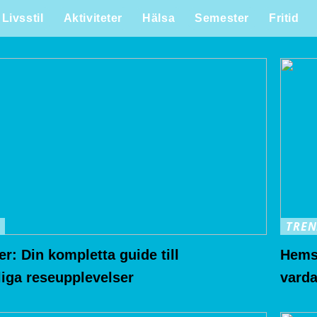
Livsstil
Aktiviteter
Hälsa
Semester
Fritid
TREN
r: Din kompletta guide till
Hemst
iga reseupplevelser
vard