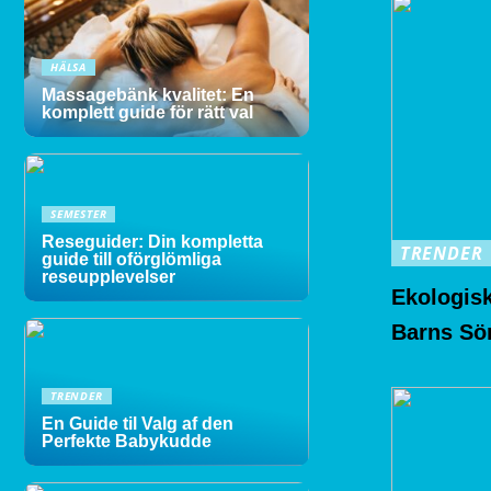
HÄLSA
Massagebänk kvalitet: En
komplett guide för rätt val
SEMESTER
Reseguider: Din kompletta
TRENDER
guide till oförglömliga
reseupplevelser
Ekologisk
Barns S
TRENDER
En Guide til Valg af den
Perfekte Babykudde