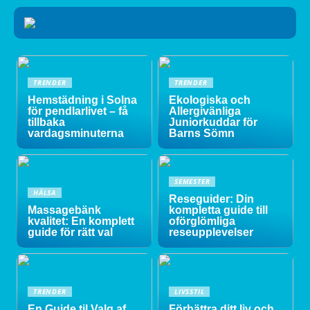
TRENDER
TRENDER
Hemstädning i Solna
Ekologiska och
för pendlarlivet – få
Allergivänliga
tillbaka
Juniorkuddar för
vardagsminuterna
Barns Sömn
SEMESTER
HÄLSA
Reseguider: Din
Massagebänk
kompletta guide till
kvalitet: En komplett
oförglömliga
guide för rätt val
reseupplevelser
TRENDER
LIVSSTIL
En Guide til Valg af
Förbättra ditt liv och