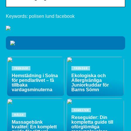
Keywords: polisen lund facebook
TRENDER
TRENDER
Hemstädning i Solna
Ekologiska och
för pendlarlivet – få
Allergivänliga
tillbaka
Juniorkuddar för
vardagsminuterna
Barns Sömn
SEMESTER
HÄLSA
Reseguider: Din
Massagebänk
kompletta guide till
kvalitet: En komplett
oförglömliga