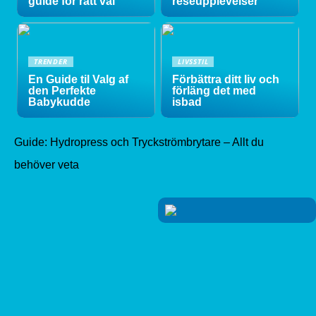
guide för rätt val
reseupplevelser
TRENDER
LIVSSTIL
En Guide til Valg af
Förbättra ditt liv och
den Perfekte
förläng det med
Babykudde
isbad
Guide: Hydropress och Tryckströmbrytare – Allt du
behöver veta